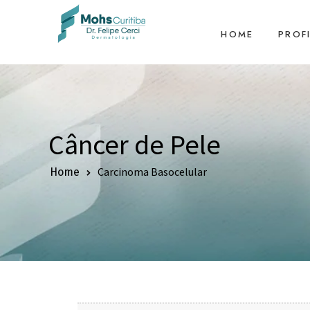
HOME
PROF
Câncer de Pele
Carcinoma Basocelular
Home