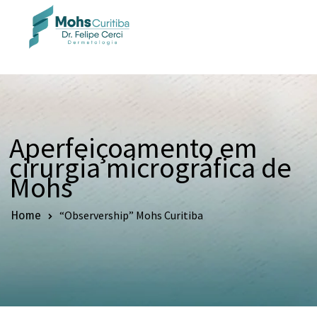
Aperfeiçoamento em
cirurgia micrográfica de
Mohs
“Observership” Mohs Curitiba
Home