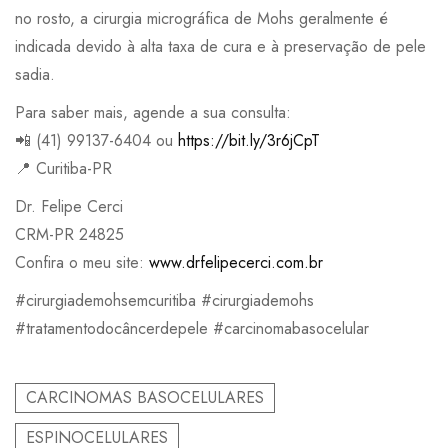
no rosto, a cirurgia micrográfica de Mohs geralmente é
indicada devido à alta taxa de cura e à preservação de pele
sadia.
Para saber mais, agende a sua consulta:
📲 (41) 99137-6404 ou
https://bit.ly/3r6jCpT
📍 Curitiba-PR
Dr. Felipe Cerci
CRM-PR 24825
Confira o meu site:
www.drfelipecerci.com.br
#cirurgiademohsemcuritiba #cirurgiademohs
#tratamentodocâncerdepele #carcinomabasocelular
CARCINOMAS BASOCELULARES
ESPINOCELULARES