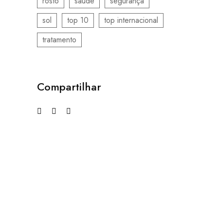
rosto
saúde
segurança
sol
top 10
top internacional
tratamento
Compartilhar