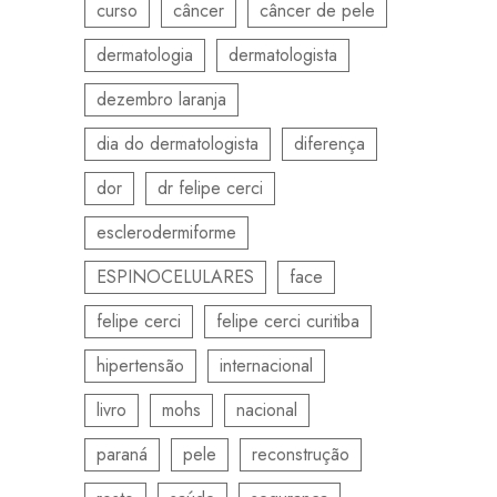
curso
câncer
câncer de pele
dermatologia
dermatologista
dezembro laranja
dia do dermatologista
diferença
dor
dr felipe cerci
esclerodermiforme
ESPINOCELULARES
face
felipe cerci
felipe cerci curitiba
hipertensão
internacional
livro
mohs
nacional
paraná
pele
reconstrução