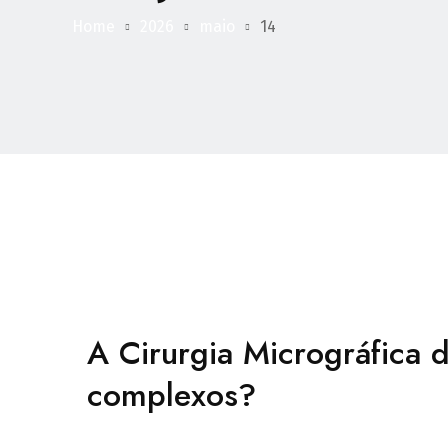
Home
2026
maio
14
A Cirurgia Micrográfica 
complexos?