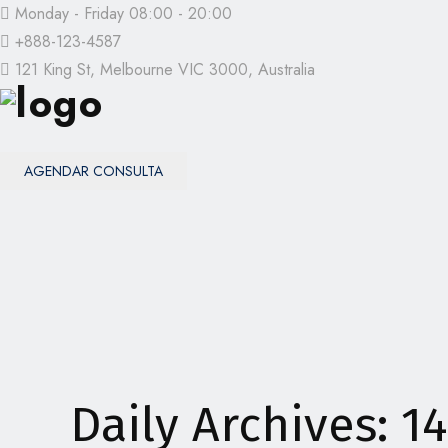
Monday - Friday 08:00 - 20:00
+888-123-4587
121 King St, Melbourne VIC 3000, Australia
AGENDAR CONSULTA
Daily Archives: 1