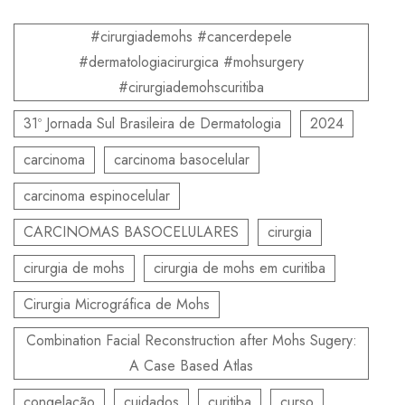
#cirurgiademohs #cancerdepele
#dermatologiacirurgica #mohsurgery
#cirurgiademohscuritiba
31º Jornada Sul Brasileira de Dermatologia
2024
carcinoma
carcinoma basocelular
carcinoma espinocelular
CARCINOMAS BASOCELULARES
cirurgia
cirurgia de mohs
cirurgia de mohs em curitiba
Cirurgia Micrográfica de Mohs
Combination Facial Reconstruction after Mohs Sugery:
A Case Based Atlas
congelação
cuidados
curitiba
curso