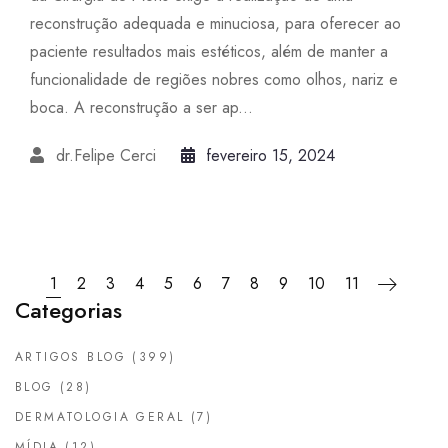
reconstrução adequada e minuciosa, para oferecer ao
paciente resultados mais estéticos, além de manter a
funcionalidade de regiões nobres como olhos, nariz e
boca. A reconstrução a ser ap...
dr.Felipe Cerci
fevereiro 15, 2024
1
2
3
4
5
6
7
8
9
10
11
Categorias
ARTIGOS BLOG
(399)
BLOG
(28)
DERMATOLOGIA GERAL
(7)
MÍDIA
(12)