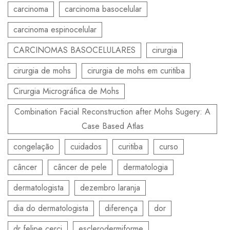
carcinoma
carcinoma basocelular
carcinoma espinocelular
CARCINOMAS BASOCELULARES
cirurgia
cirurgia de mohs
cirurgia de mohs em curitiba
Cirurgia Micrográfica de Mohs
Combination Facial Reconstruction after Mohs Sugery: A
Case Based Atlas
congelação
cuidados
curitiba
curso
câncer
câncer de pele
dermatologia
dermatologista
dezembro laranja
dia do dermatologista
diferença
dor
dr felipe cerci
esclerodermiforme