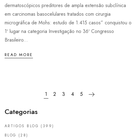
dermatoscópicos preditores de ampla extensão subclínica
em carcinomas basocelulares tratados com cirurgia
micrográfica de Mohs: estudo de 1.415 casos” conquistou o
1º lugar na categoria Investigação no 36º Congresso
Brasileiro...
READ MORE
1
2
3
4
5
Categorias
ARTIGOS BLOG
(399)
BLOG
(28)