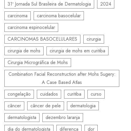
31º Jornada Sul Brasileira de Dermatologia
2024
carcinoma
carcinoma basocelular
carcinoma espinocelular
CARCINOMAS BASOCELULARES
cirurgia
cirurgia de mohs
cirurgia de mohs em curitiba
Cirurgia Micrográfica de Mohs
Combination Facial Reconstruction after Mohs Sugery:
A Case Based Atlas
congelação
cuidados
curitiba
curso
câncer
câncer de pele
dermatologia
dermatologista
dezembro laranja
dia do dermatologista
diferença
dor