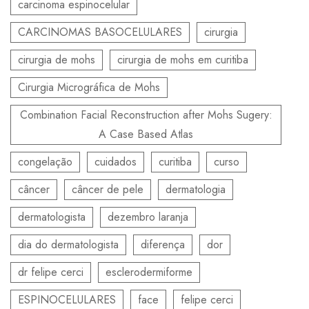
carcinoma espinocelular
CARCINOMAS BASOCELULARES
cirurgia
cirurgia de mohs
cirurgia de mohs em curitiba
Cirurgia Micrográfica de Mohs
Combination Facial Reconstruction after Mohs Sugery:
A Case Based Atlas
congelação
cuidados
curitiba
curso
câncer
câncer de pele
dermatologia
dermatologista
dezembro laranja
dia do dermatologista
diferença
dor
dr felipe cerci
esclerodermiforme
ESPINOCELULARES
face
felipe cerci