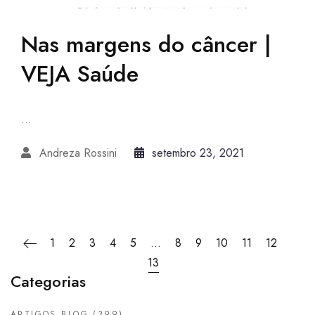
Nas margens do câncer |
VEJA Saúde
...
Andreza Rossini
setembro 23, 2021
1
2
3
4
5
…
8
9
10
11
12
13
Categorias
ARTIGOS BLOG
(399)